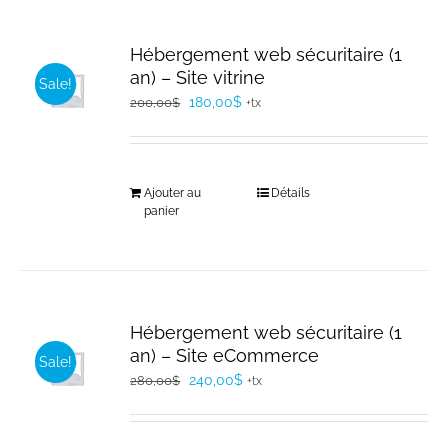
Hébergement web sécuritaire (1
an) – Site vitrine
Sale!
Le
Le
180,00
$
200,00
$
+tx
prix
prix
initial
actuel
était :
est :
Ajouter au
Détails
200,00$.
180,00$.
panier
Hébergement web sécuritaire (1
an) – Site eCommerce
Sale!
Le
Le
240,00
$
280,00
$
+tx
prix
prix
initial
actuel