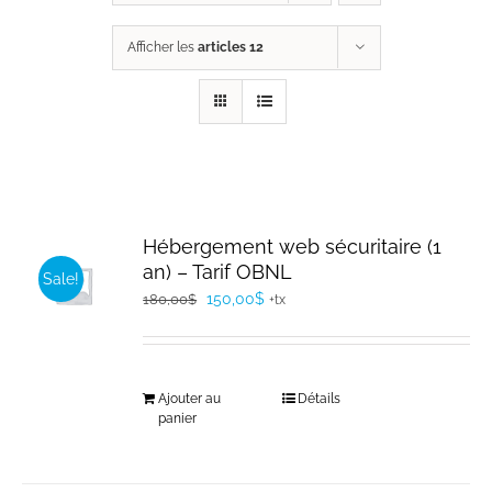
Afficher les
articles 12
Hébergement web sécuritaire (1
an) – Tarif OBNL
Sale!
Le
Le
150,00
$
180,00
$
+tx
prix
prix
initial
actuel
était :
est :
Ajouter au
Détails
180,00$.
150,00$.
panier