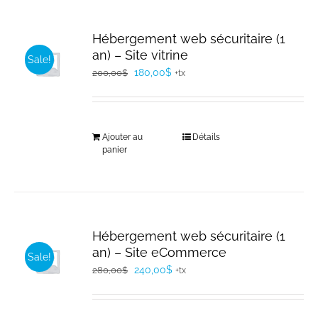
Hébergement web sécuritaire (1
an) – Site vitrine
Sale!
Le
Le
180,00
$
200,00
$
+tx
prix
prix
initial
actuel
était :
est :
Ajouter au
Détails
200,00$.
180,00$.
panier
Hébergement web sécuritaire (1
an) – Site eCommerce
Sale!
Le
Le
240,00
$
280,00
$
+tx
prix
prix
initial
actuel