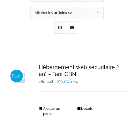
Afficher les
articles 12
Hébergement web sécuritaire (1
an) – Tarif OBNL
Sale!
Le
Le
150,00
$
180,00
$
+tx
prix
prix
initial
actuel
était :
est :
Ajouter au
Détails
180,00$.
150,00$.
panier