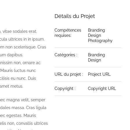
Détails du Projet
Compétences
Branding
 vitae sodales erat.
requises:
Design
cula ultrices in in ipsum.
Photography
rem non scelerisque. Cras
ntum dapibus.
Catégories :
Branding
Design
gnissim non, ornare ac
. Mauris luctus nunc
URL du projet :
Project URL
ilisis eu nunc. Duis
it amet metus.
Copyright :
Copyright URL
onec magna velit, semper
sodales massa. Cras ligula
nec egestas. Mauris
lis non, convallis ultrices