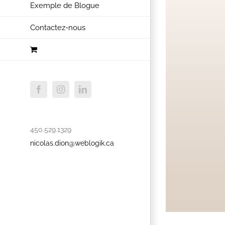
Exemple de Blogue
Contactez-nous
Facebook
Instagram
LinkedIn
450.529.1329
nicolas.dion@weblogik.ca