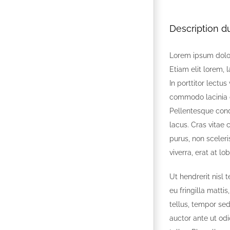
Description du
Lorem ipsum dolor 
Etiam elit lorem, l
In porttitor lectu
commodo lacinia o
Pellentesque cond
lacus. Cras vitae 
purus, non sceleri
viverra, erat at lo
Ut hendrerit nisl 
eu fringilla matti
tellus, tempor se
auctor ante ut odio