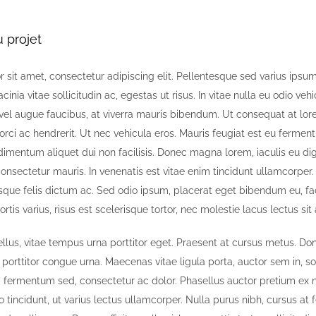
 projet
sit amet, consectetur adipiscing elit. Pellentesque sed varius ipsum,
acinia vitae sollicitudin ac, egestas ut risus. In vitae nulla eu odio vehi
s vel augue faucibus, at viverra mauris bibendum. Ut consequat at lo
rci ac hendrerit. Ut nec vehicula eros. Mauris feugiat est eu ferme
imentum aliquet dui non facilisis. Donec magna lorem, iaculis eu di
consectetur mauris. In venenatis est vitae enim tincidunt ullamcorper
sque felis dictum ac. Sed odio ipsum, placerat eget bibendum eu, fac
bortis varius, risus est scelerisque tortor, nec molestie lacus lectus s
tellus, vitae tempus urna porttitor eget. Praesent at cursus metus. D
s, porttitor congue urna. Maecenas vitae ligula porta, auctor sem in, 
d fermentum sed, consectetur ac dolor. Phasellus auctor pretium ex 
 tincidunt, ut varius lectus ullamcorper. Nulla purus nibh, cursus at fe