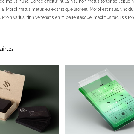
ed mollis nunc. Donec efficitur nulla nisl, non mattis tortor sollicitudi
lla. Morbi mattis metus eu ex tristique laoreet. Morbi est risus, tincidu
at. Proin varius nibh venenatis enim pellentesque, maximus facilisis lo
aires