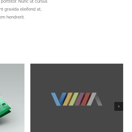
n porttitor. Nunc ut cursus
nt gravida eleifend at,
rem hendrerit.