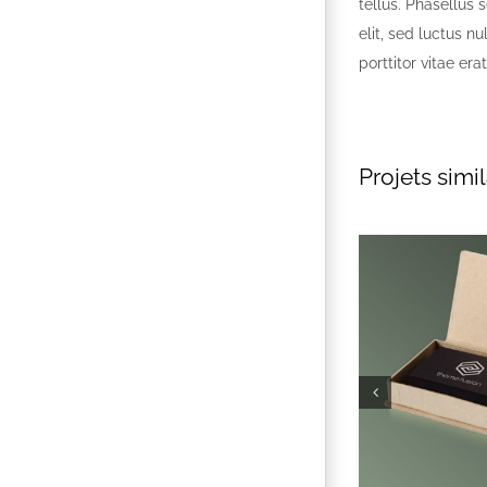
tellus. Phasellus s
elit, sed luctus nu
porttitor vitae er
Projets simil