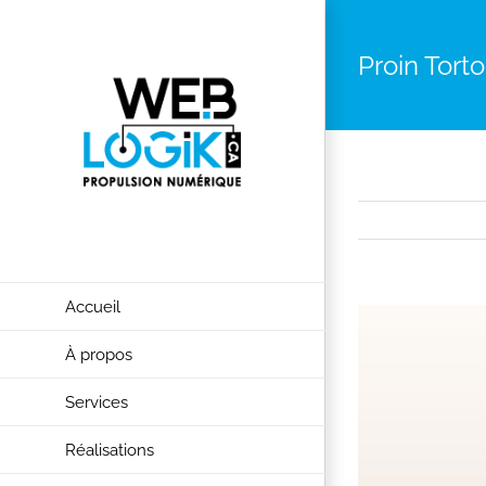
Skip
to
Proin Tort
content
Accueil
Agrandir
l&apos;image
À propos
Services
Réalisations