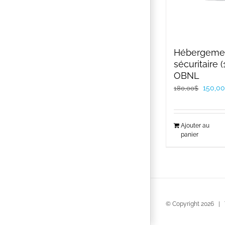
Hébergeme
sécuritaire (
OBNL
Le
150,00
180,00
$
prix
initial
Ajouter au
était :
panier
180,00
© Copyright
2026 | T