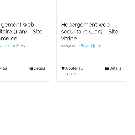
rgement web
Hébergement web
taire (1 an) – Site
sécuritaire (1 an) – Site
merce
vitrine
Le
Le
Le
Le
240,00
$
180,00
$
$
200,00
$
+tx
+tx
prix
prix
prix
prix
initial
actuel
initial
actuel
er au
Détails
Ajouter au
Détails
était :
est :
était :
est :
r
panier
280,00$.
240,00$.
200,00$.
180,00$.