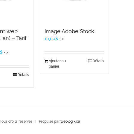
nt web
Image Adobe Stock
1 an) – Tarif
10,00
$
+tx
Le
$
+tx
prix
Ajouter au
Détails
panier
actuel
Détails
est :
$.
150,00$.
ous droits réservés | Propulsé par
weblogik.ca