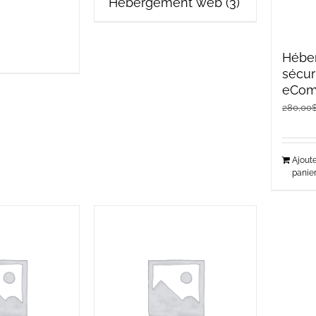
Hébergement web
(3)
Hébe
sécuri
eCom
280,00
Ajout
panie