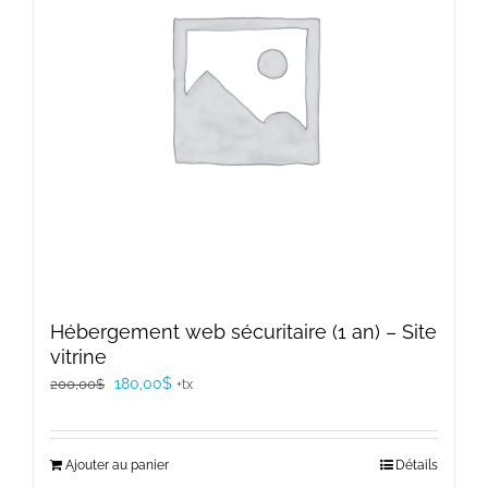
Hébergement web sécuritaire (1 an) – Site
vitrine
Le
Le
180,00
$
200,00
$
+tx
prix
prix
initial
actuel
Ajouter au panier
Détails
était :
est :