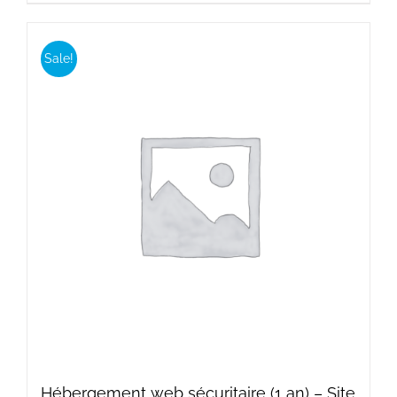
200,00$.
180,00$.
Sale!
Hébergement web sécuritaire (1 an) – Site