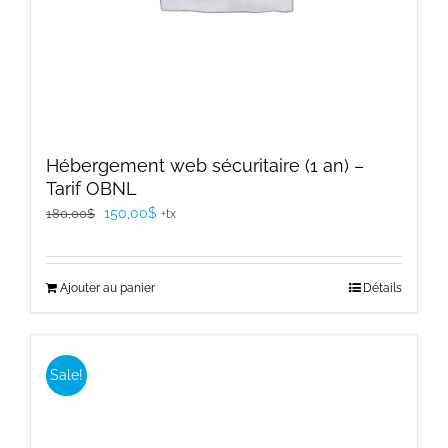
Hébergement web sécuritaire (1 an) –
Tarif OBNL
Le
Le
150,00
$
180,00
$
+tx
prix
prix
initial
actuel
Ajouter au panier
Détails
était :
est :
180,00$.
150,00$.
Sale!