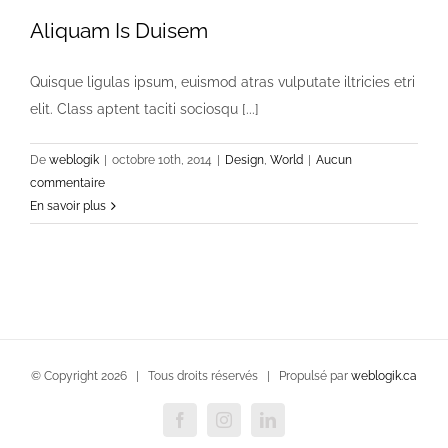
Aliquam Is Duisem
Quisque ligulas ipsum, euismod atras vulputate iltricies etri
elit. Class aptent taciti sociosqu [...]
De
weblogik
|
octobre 10th, 2014
|
Design
,
World
|
Aucun
commentaire
En savoir plus
© Copyright
2026 | Tous droits réservés | Propulsé par
weblogik.ca
Facebook
Instagram
LinkedIn