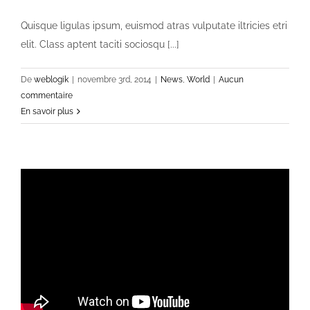
Quisque ligulas ipsum, euismod atras vulputate iltricies etri
elit. Class aptent taciti sociosqu [...]
De
weblogik
|
novembre 3rd, 2014
|
News
,
World
|
Aucun
commentaire
En savoir plus